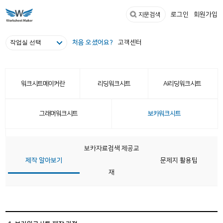
로그인
회원가입
지문검색
처음 오셨어요?
고객센터
워크시트메이커란
리딩워크시트
AI리딩워크시트
그래머워크시트
보카워크시트
두잇워크시트
보카자료검색 제공교
제작 알아보기
문제지 활용팁
재