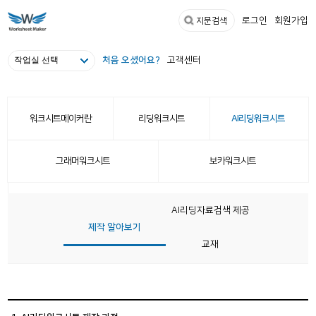
로그인
회원가입
지문검색
처음 오셨어요?
고객센터
워크시트메이커란
리딩워크시트
AI리딩워크시트
그래머워크시트
보카워크시트
두잇워크시트
AI리딩자료검색 제공
제작 알아보기
교재